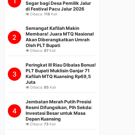
1
Segar bagi Desa Pemilik Jalur
di Festival Pacu Jalur 2026
Dibaca:
116
Kali
Semangat Kafilah Makin
Membara! Juara MTQ Nasional
2
Akan Diberangkatkan Umrah
Oleh PLT Bupati
Dibaca:
87
Kali
Peringkat III Riau Dibalas Bonus!
PLT Bupati Muklisin Ganjar 71
3
Kafilah MTQ Kuansing Rp69,5
Juta
Dibaca:
85
Kali
Jembatan Merah Putih Presisi
Resmi Difungsikan, Plh Sekda:
4
Investasi Besar untuk Masa
Depan Kuansing
Dibaca:
73
Kali