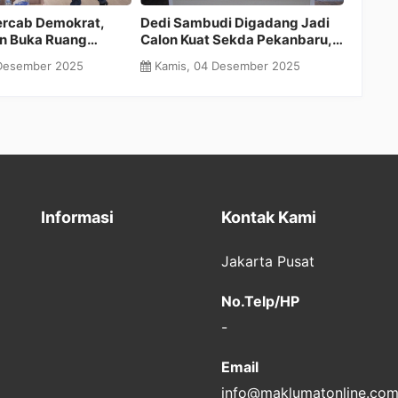
Indikasi Pengawasan KPK di
Pecat Karyawan, Terungka
Riau Menguat, Beredar Kabar
Direktur SPR Trada Tata Hai
Bupati Zukri Diduga Target
adalah Humas RAPP
Jumat, 28 November 2025
Kamis, 27 November 2025
OTT Berikutnya
Informasi
Kontak Kami
Jakarta Pusat
No.Telp/HP
-
Email
info@maklumatonline.co