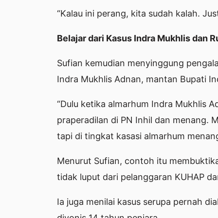
“Kalau ini perang, kita sudah kalah. Ju
Belajar dari Kasus Indra Mukhlis dan Ru
Sufian kemudian menyinggung pengal
Indra Mukhlis Adnan, mantan Bupati Indr
“Dulu ketika almarhum Indra Mukhlis A
praperadilan di PN Inhil dan menang. 
tapi di tingkat kasasi almarhum menan
Menurut Sufian, contoh itu membukti
tidak luput dari pelanggaran KUHAP d
Ia juga menilai kasus serupa pernah di
divonis 14 tahun penjara.