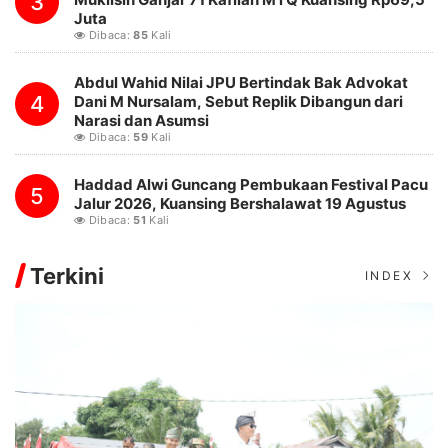
3
Juta
Dibaca:
85
Kali
Abdul Wahid Nilai JPU Bertindak Bak Advokat
4
Dani M Nursalam, Sebut Replik Dibangun dari
Narasi dan Asumsi
Dibaca:
59
Kali
Haddad Alwi Guncang Pembukaan Festival Pacu
5
Jalur 2026, Kuansing Bershalawat 19 Agustus
Dibaca:
51
Kali
Terkini
INDEX