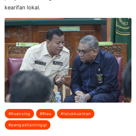
kearifan lokal.
#Kuansing
#Riau
#telukkuantan
#pengadilantinggi