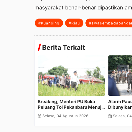
masyarakat benar-benar dipastikan ama
#Kuansing
#Riau
#swasembadapanga
Berita Terkait
enteri PU Buka
Alarm Pacu Jalur 2026
Meski D
 Pekanbaru Menuju
Dibunyikan, Pj Sekda Muradi
Plt Bupa
acu Jalur Makin
Pimpin Gelar Pasukan
Pacu Ja
Agustus 2026
Selasa, 04 Agustus 2026
Senin,
Pengamanan