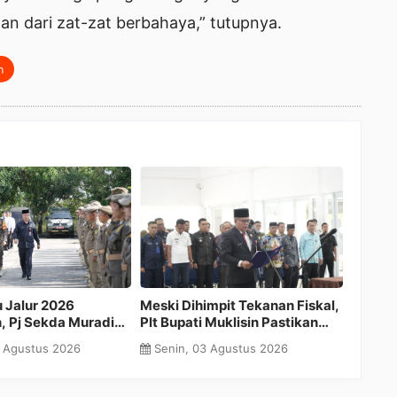
n dari zat-zat berbahaya,” tutupnya.
n
ihimpit Tekanan Fiskal,
Muradi Dinilai Figur Tepat
Jela
ti Muklisin Pastikan
Pimpin Birokrasi Kuansing,
202
lur 2026 Digelar Meriah
Tokoh Senior: ASN
Kua
 03 Agustus 2026
Kamis, 30 Juli 2026
Ra
Berpengalaman dan Paham
Publ
Medan
Kam