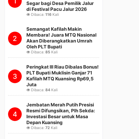
1
Segar bagi Desa Pemilik Jalur
di Festival Pacu Jalur 2026
Dibaca:
116
Kali
Semangat Kafilah Makin
Membara! Juara MTQ Nasional
2
Akan Diberangkatkan Umrah
Oleh PLT Bupati
Dibaca:
85
Kali
Peringkat III Riau Dibalas Bonus!
PLT Bupati Muklisin Ganjar 71
3
Kafilah MTQ Kuansing Rp69,5
Juta
Dibaca:
84
Kali
Jembatan Merah Putih Presisi
Resmi Difungsikan, Plh Sekda:
4
Investasi Besar untuk Masa
Depan Kuansing
Dibaca:
72
Kali