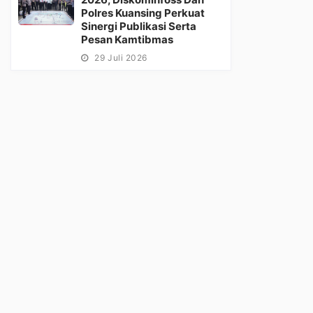
Polres Kuansing Perkuat
Sinergi Publikasi Serta
Pesan Kamtibmas
29 Juli 2026
ng Festival Pacu Jalur
Pacu Jalur 2026 Makin Siap,
6, Diskominfoss dan Polres
Kominfoss Kuansing dan
nsing Perkuat Sinergi
Telkom Satukan Langkah
bu, 29 Juli 2026
Rabu, 29 Juli 2026
ikasi serta Pesan
Perkuat Jaringan
tibmas