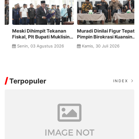
Meski Dihimpit Tekanan
Muradi Dinilai Figur Tepat
Je
Fiskal, Plt Bupati Muklisin
Pimpin Birokrasi Kuansing,
2
Pastikan Pacu Jalur 2026
Tokoh Senior: ASN
P
Senin, 03 Agustus 2026
Kamis, 30 Juli 2026
Digelar Meriah
Berpengalaman dan
Si
Paham Medan
P
Terpopuler
INDEX